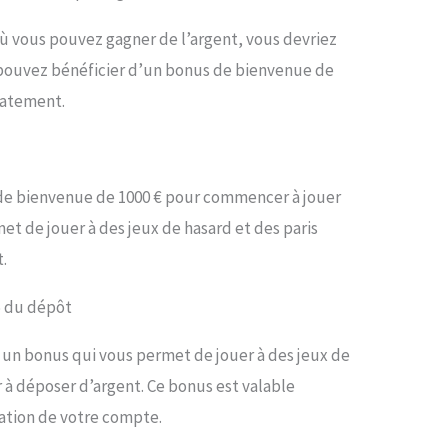
où vous pouvez gagner de l’argent, vous devriez
s pouvez bénéficier d’un bonus de bienvenue de
iatement.
de bienvenue de 1000 € pour commencer à jouer
 de jouer à des jeux de hasard et des paris
t.
% du dépôt
 un bonus qui vous permet de jouer à des jeux de
ir à déposer d’argent. Ce bonus est valable
éation de votre compte.