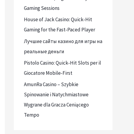
Gaming Sessions
r
House of Jack Casino: Quick‑Hit
:
Gaming for the Fast‑Paced Player
Лучшие сайты казино для игры на
реальные деньги
Pistolo Casino: Quick‑Hit Slots per il
Giocatore Mobile-First
AmunRa Casino – Szybkie
Spinowanie i Natychmiastowe
Wygrane dla Gracza Ceniącego
Tempo