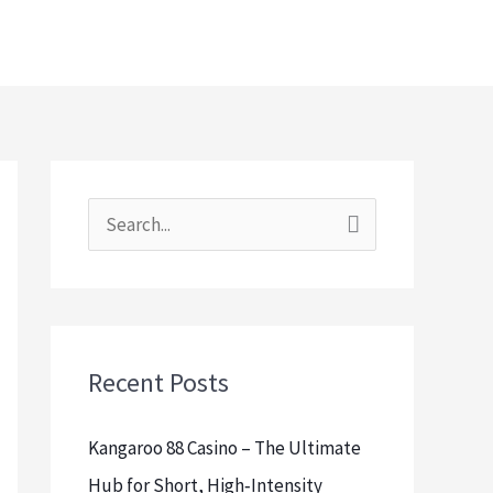
BOOK A CONSULTATION
S
e
a
r
Recent Posts
c
h
Kangaroo 88 Casino – The Ultimate
f
Hub for Short, High‑Intensity
o