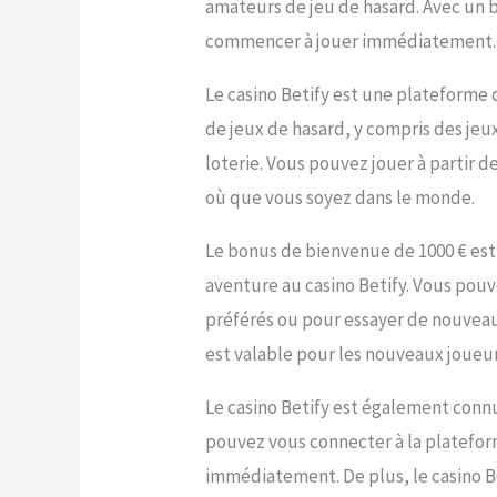
amateurs de jeu de hasard. Avec un 
commencer à jouer immédiatement.
Le casino Betify est une plateforme 
de jeux de hasard, y compris des jeu
loterie. Vous pouvez jouer à partir d
où que vous soyez dans le monde.
Le bonus de bienvenue de 1000 € es
aventure au casino Betify. Vous pouve
préférés ou pour essayer de nouveau
est valable pour les nouveaux joueurs
Le casino Betify est également connu
pouvez vous connecter à la platefo
immédiatement. De plus, le casino B