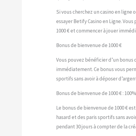
Si vous cherchez un casino en ligne 
essayer Betify Casino en Ligne. Vou
1000 € et commencer à jouer imméd
Bonus de bienvenue de 1000 €
Vous pouvez bénéficier d’un bonus 
immédiatement. Ce bonus vous permet
sportifs sans avoir à déposer d’argen
Bonus de bienvenue de 1000 € : 100
Le bonus de bienvenue de 1000 € est
hasard et des paris sportifs sans avo
pendant 30 jours à compter de la cr