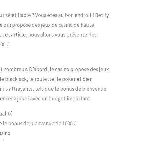
risé et fiable ? Vous êtes au bon endroit ! Betify
gne qui propose des jeux de casino de haute
 cet article, nous allons vous présenter les
00 €.
nt nombreux. D’abord, le casino propose des jeux
le blackjack, le roulette, le poker et bien
bonus attrayants, tels que le bonus de bienvenue
encer à jouer avec un budget important.
ualité
ue le bonus de bienvenue de 1000 €
casino