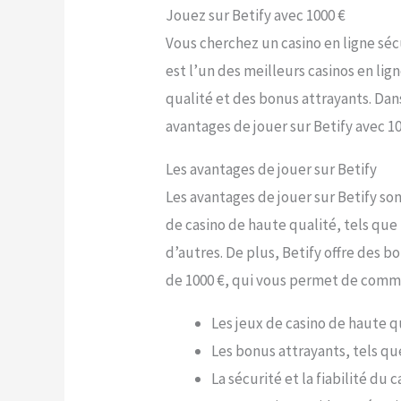
Jouez sur Betify avec 1000 €
Vous cherchez un casino en ligne sécu
est l’un des meilleurs casinos en li
qualité et des bonus attrayants. Dans
avantages de jouer sur Betify avec 10
Les avantages de jouer sur Betify
Les avantages de jouer sur Betify so
de casino de haute qualité, tels que 
d’autres. De plus, Betify offre des 
de 1000 €, qui vous permet de comm
Les jeux de casino de haute q
Les bonus attrayants, tels q
La sécurité et la fiabilité du 