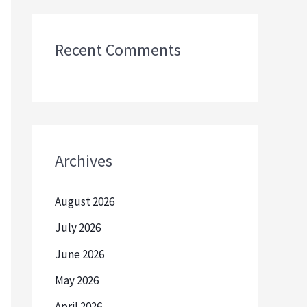
Recent Comments
Archives
August 2026
July 2026
June 2026
May 2026
April 2026