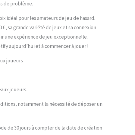
as de problème.
oix idéal pour les amateurs de jeu de hasard.
€, sa grande variété de jeux et sa connexion
ir une expérience de jeu exceptionnelle.
etify aujourd’hui et à commencer à jouer !
aux joueurs
eaux joueurs.
onditions, notamment la nécessité de déposer un
ode de 30 jours à compter de la date de création