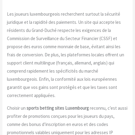
Les joueurs luxembourgeois recherchent surtout la sécurité
juridique et la rapidité des paiements. Un site qui accepte les
résidents du Grand‑Duché respecte les exigences de la
Commission de Surveillance du Secteur Financier (CSSF) et
propose des euros comme monnaie de base, évitant ainsi les
frais de conversion. De plus, les plateformes locales offrent un
support client multilingue (français, allemand, anglais) qui
comprend rapidement les spécificités du marché
luxembourgeois. Enfin, la conformité aux lois européennes
garantit que vos gains sont protégés et que les taxes sont
correctement appliquées.
Choisir un
sports betting sites Luxembourg
reconnu, c’est aussi
profiter de promotions conçues pour les joueurs du pays,
comme des bonus d’inscription en euros et des codes
promotionnels valables uniquement pour les adresses IP