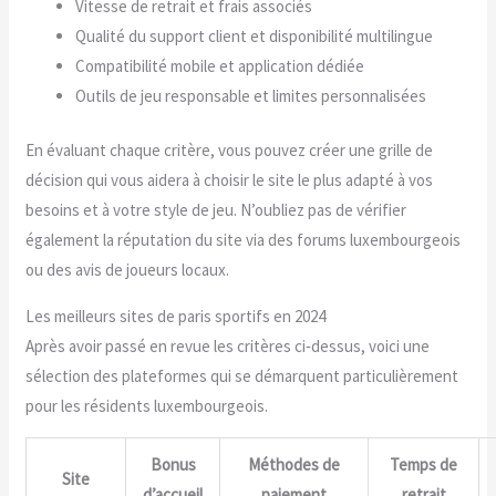
Vitesse de retrait et frais associés
Qualité du support client et disponibilité multilingue
Compatibilité mobile et application dédiée
Outils de jeu responsable et limites personnalisées
En évaluant chaque critère, vous pouvez créer une grille de
décision qui vous aidera à choisir le site le plus adapté à vos
besoins et à votre style de jeu. N’oubliez pas de vérifier
également la réputation du site via des forums luxembourgeois
ou des avis de joueurs locaux.
Les meilleurs sites de paris sportifs en 2024
Après avoir passé en revue les critères ci‑dessus, voici une
sélection des plateformes qui se démarquent particulièrement
pour les résidents luxembourgeois.
Bonus
Méthodes de
Temps de
Site
d’accueil
paiement
retrait