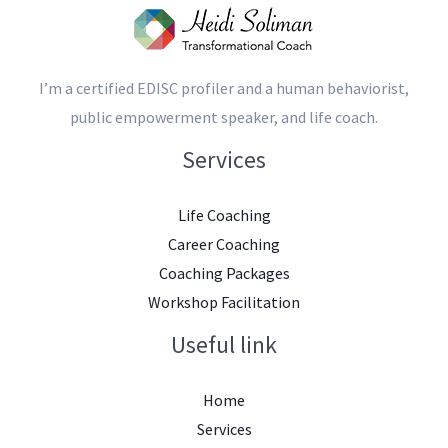
I’m a certified EDISC profiler and a human behaviorist,
public empowerment speaker, and life coach.
Services
Life Coaching
Career Coaching
Coaching Packages
Workshop Facilitation
Useful link
Home
Services