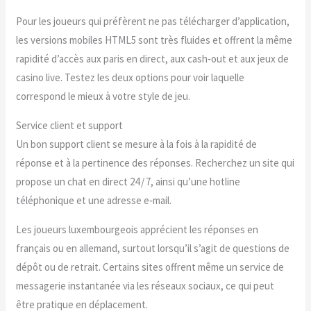
Pour les joueurs qui préfèrent ne pas télécharger d’application,
les versions mobiles HTML5 sont très fluides et offrent la même
rapidité d’accès aux paris en direct, aux cash‑out et aux jeux de
casino live. Testez les deux options pour voir laquelle
correspond le mieux à votre style de jeu.
Service client et support
Un bon support client se mesure à la fois à la rapidité de
réponse et à la pertinence des réponses. Recherchez un site qui
propose un chat en direct 24 / 7, ainsi qu’une hotline
téléphonique et une adresse e‑mail.
Les joueurs luxembourgeois apprécient les réponses en
français ou en allemand, surtout lorsqu’il s’agit de questions de
dépôt ou de retrait. Certains sites offrent même un service de
messagerie instantanée via les réseaux sociaux, ce qui peut
être pratique en déplacement.