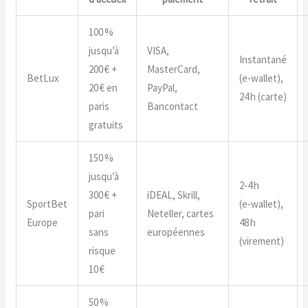
100 %
jusqu’à
VISA,
Instantané
200 € +
MasterCard,
BetLux
(e‑wallet),
20 € en
PayPal,
24 h (carte)
paris
Bancontact
gratuits
150 %
jusqu’à
2‑4 h
300 € +
iDEAL, Skrill,
SportBet
(e‑wallet),
pari
Neteller, cartes
Europe
48 h
sans
européennes
(virement)
risque
10 €
50 %