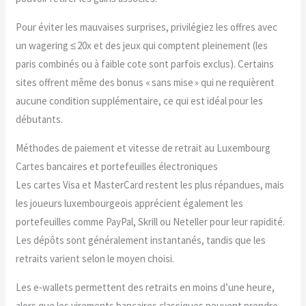
Pour éviter les mauvaises surprises, privilégiez les offres avec
un wagering ≤ 20x et des jeux qui comptent pleinement (les
paris combinés ou à faible cote sont parfois exclus). Certains
sites offrent même des bonus « sans mise » qui ne requièrent
aucune condition supplémentaire, ce qui est idéal pour les
débutants.
Méthodes de paiement et vitesse de retrait au Luxembourg
Cartes bancaires et portefeuilles électroniques
Les cartes Visa et MasterCard restent les plus répandues, mais
les joueurs luxembourgeois apprécient également les
portefeuilles comme PayPal, Skrill ou Neteller pour leur rapidité.
Les dépôts sont généralement instantanés, tandis que les
retraits varient selon le moyen choisi.
Les e‑wallets permettent des retraits en moins d’une heure,
alors que les virements bancaires classiques peuvent prendre