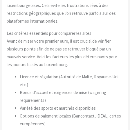
luxembourgeoises. Cela évite les frustrations liées à des
restrictions géographiques que l’on retrouve parfois sur des
plateformes internationales.
Les critères essentiels pour comparer les sites
Avant de miser votre premier euro, il est crucial de vérifier
plusieurs points afin de ne pas se retrouver bloqué par un
mauvais service. Voici les facteurs les plus déterminants pour
les joueurs basés au Luxembourg.
Licence et régulation (Autorité de Malte, Royaume‑Uni,
etc.)
Bonus d’accueil et exigences de mise (wagering
requirements)
Variété des sports et marchés disponibles
Options de paiement locales (Bancontact, iDEAL, cartes
européennes)