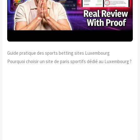
Guide pratique des sports betting sites Luxembourg
Pourquoi choisir un site de paris sportifs dédié au Luxembourg ?