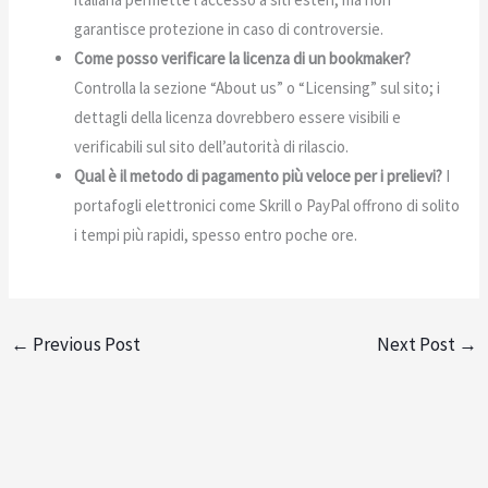
garantisce protezione in caso di controversie.
Come posso verificare la licenza di un bookmaker?
Controlla la sezione “About us” o “Licensing” sul sito; i
dettagli della licenza dovrebbero essere visibili e
verificabili sul sito dell’autorità di rilascio.
Qual è il metodo di pagamento più veloce per i prelievi?
I
portafogli elettronici come Skrill o PayPal offrono di solito
i tempi più rapidi, spesso entro poche ore.
←
Previous Post
Next Post
→