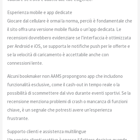
Esperienza mobile e app dedicate
Giocare dal cellulare è ormai la norma, perciò è fondamentale che
il sito offra una versione mobile fluida o un’app dedicata. Le
recensioni dovrebbero evidenziare se l’interfaccia è ottimizzata
per Android e iOS, se supporta le notifiche push per le offerte e
se la velocità di caricamento è accettabile anche con
connessioni lente.
Alcuni bookmaker non AAMS propongono app che includono
funzionalità esclusive, come il cash‑out in tempo reale o la
possibilità di scommettere dal vivo durante eventi sportivi. Se la
recensione menziona problemi di crash o mancanza di funzioni
chiave, è un segnale che potresti avere un’esperienza
frustrante.
Supporto clienti e assistenza multilingue
Un servizio clienti reattivo è spesso il fattore decisivo quando