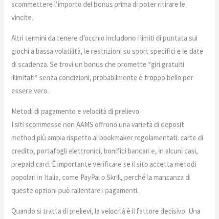
scommettere l’importo del bonus prima di poter ritirare le
vincite.
Altri termini da tenere d’occhio includono i limiti di puntata sui
giochi a bassa volatilità, le restrizioni su sport specifici e le date
di scadenza. Se trovi un bonus che promette “giri gratuiti
illimitati” senza condizioni, probabilmente è troppo bello per
essere vero.
Metodi di pagamento e velocità di prelievo
I siti scommesse non AAMS offrono una varietà di deposit
method più ampia rispetto ai bookmaker regolamentati: carte di
credito, portafogli elettronici, bonifici bancari e, in alcuni casi,
prepaid card. È importante verificare se il sito accetta metodi
popolari in Italia, come PayPal o Skrill, perché la mancanza di
queste opzioni può rallentare i pagamenti.
Quando si tratta di prelievi, la velocità è il fattore decisivo. Una