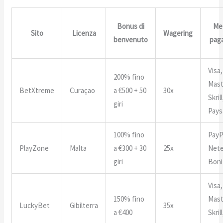
Bonus di
Met
Sito
Licenza
Wagering
benvenuto
pag
Visa,
200% fino
Mast
BetXtreme
Curaçao
a €500 + 50
30x
Skrill
giri
Pays
100% fino
PayP
PlayZone
Malta
a €300 + 30
25x
Nete
giri
Boni
Visa,
150% fino
Mast
LuckyBet
Gibilterra
35x
a €400
Skrill