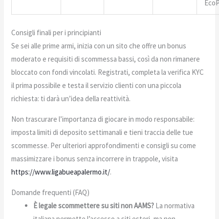
EcoP
Consigli finali per i principianti
Se sei alle prime armi, inizia con un sito che offre un bonus
moderato e requisiti di scommessa bassi, così da non rimanere
bloccato con fondi vincolati. Registrati, completa la verifica KYC
il prima possibile e testa il servizio clienti con una piccola
richiesta: ti darà un’idea della reattività.
Non trascurare l’importanza di giocare in modo responsabile:
imposta limiti di deposito settimanali e tieni traccia delle tue
scommesse. Per ulteriori approfondimenti e consigli su come
massimizzare i bonus senza incorrere in trappole, visita
https://www.ligabueapalermo.it/
.
Domande frequenti (FAQ)
È legale scommettere su siti non AAMS?
La normativa
italiana permette l’accesso a siti esteri, ma non