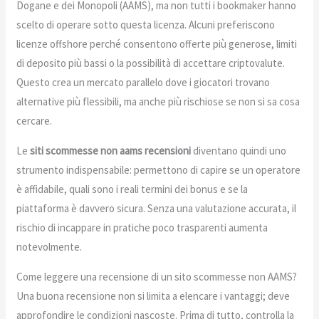
Dogane e dei Monopoli (AAMS), ma non tutti i bookmaker hanno
scelto di operare sotto questa licenza. Alcuni preferiscono
licenze offshore perché consentono offerte più generose, limiti
di deposito più bassi o la possibilità di accettare criptovalute.
Questo crea un mercato parallelo dove i giocatori trovano
alternative più flessibili, ma anche più rischiose se non si sa cosa
cercare.
Le
siti scommesse non aams recensioni
diventano quindi uno
strumento indispensabile: permettono di capire se un operatore
è affidabile, quali sono i reali termini dei bonus e se la
piattaforma è davvero sicura. Senza una valutazione accurata, il
rischio di incappare in pratiche poco trasparenti aumenta
notevolmente.
Come leggere una recensione di un sito scommesse non AAMS?
Una buona recensione non si limita a elencare i vantaggi; deve
approfondire le condizioni nascoste. Prima di tutto, controlla la