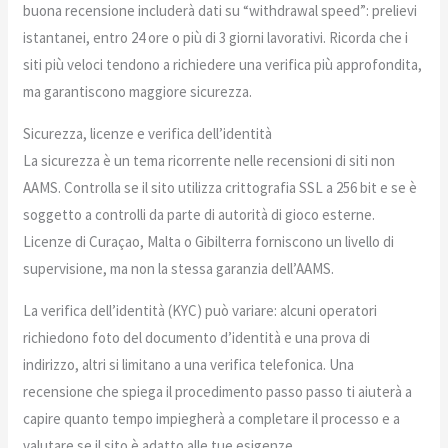
buona recensione includerà dati su “withdrawal speed”: prelievi
istantanei, entro 24 ore o più di 3 giorni lavorativi. Ricorda che i
siti più veloci tendono a richiedere una verifica più approfondita,
ma garantiscono maggiore sicurezza.
Sicurezza, licenze e verifica dell’identità
La sicurezza è un tema ricorrente nelle recensioni di siti non
AAMS. Controlla se il sito utilizza crittografia SSL a 256 bit e se è
soggetto a controlli da parte di autorità di gioco esterne.
Licenze di Curaçao, Malta o Gibilterra forniscono un livello di
supervisione, ma non la stessa garanzia dell’AAMS.
La verifica dell’identità (KYC) può variare: alcuni operatori
richiedono foto del documento d’identità e una prova di
indirizzo, altri si limitano a una verifica telefonica. Una
recensione che spiega il procedimento passo passo ti aiuterà a
capire quanto tempo impiegherà a completare il processo e a
valutare se il sito è adatto alle tue esigenze.