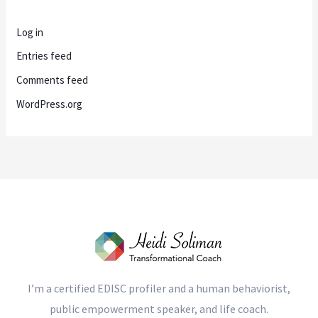
Log in
Entries feed
Comments feed
WordPress.org
I’m a certified EDISC profiler and a human behaviorist,
public empowerment speaker, and life coach.