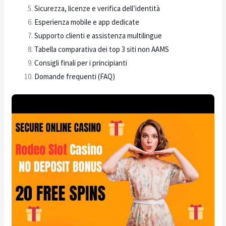
Sicurezza, licenze e verifica dell’identità
Esperienza mobile e app dedicate
Supporto clienti e assistenza multilingue
Tabella comparativa dei top 3 siti non AAMS
Consigli finali per i principianti
Domande frequenti (FAQ)