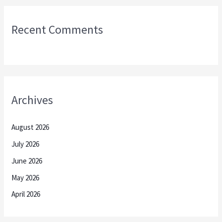
Recent Comments
Archives
August 2026
July 2026
June 2026
May 2026
April 2026