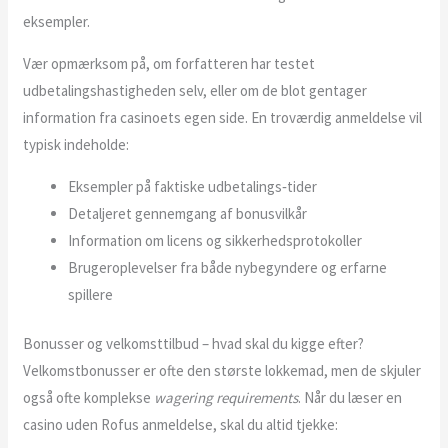
eksempler.
Vær opmærksom på, om forfatteren har testet
udbetalingshastigheden selv, eller om de blot gentager
information fra casinoets egen side. En troværdig anmeldelse vil
typisk indeholde:
Eksempler på faktiske udbetalings‑tider
Detaljeret gennemgang af bonusvilkår
Information om licens og sikkerhedsprotokoller
Brugeroplevelser fra både nybegyndere og erfarne
spillere
Bonusser og velkomsttilbud – hvad skal du kigge efter?
Velkomstbonusser er ofte den største lokkemad, men de skjuler
også ofte komplekse
wagering requirements
. Når du læser en
casino uden Rofus anmeldelse, skal du altid tjekke: