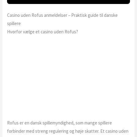
Casino uden Rofus anmeldelser – Praktisk guide til danske
spillere
Hvorfor vælge et casino uden Rofus?
Rofus er en dansk spillemyndighed, som mange spillere
forbinder med streng regulering og høje skatter. Et casino uden