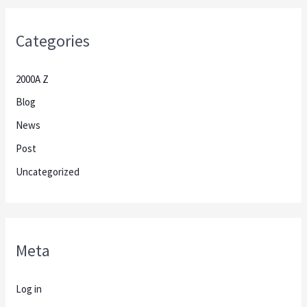
Categories
2000A Z
Blog
News
Post
Uncategorized
Meta
Log in