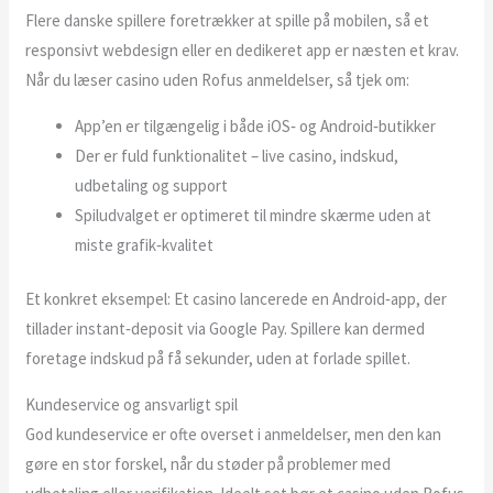
Flere danske spillere foretrækker at spille på mobilen, så et
responsivt webdesign eller en dedikeret app er næsten et krav.
Når du læser casino uden Rofus anmeldelser, så tjek om:
App’en er tilgængelig i både iOS‑ og Android‑butikker
Der er fuld funktionalitet – live casino, indskud,
udbetaling og support
Spiludvalget er optimeret til mindre skærme uden at
miste grafik‑kvalitet
Et konkret eksempel: Et casino lancerede en Android‑app, der
tillader instant‑deposit via Google Pay. Spillere kan dermed
foretage indskud på få sekunder, uden at forlade spillet.
Kundeservice og ansvarligt spil
God kundeservice er ofte overset i anmeldelser, men den kan
gøre en stor forskel, når du støder på problemer med