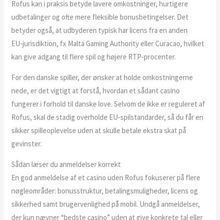
Rofus kan i praksis betyde lavere omkostninger, hurtigere
udbetalinger og ofte mere fleksible bonusbetingelser. Det
betyder også, at udbyderen typisk har licens fra en anden
EU‑jurisdiktion, fx Malta Gaming Authority eller Curacao, hvilket
kan give adgang til flere spil og højere RTP‑procenter.
For den danske spiller, der ønsker at holde omkostningerne
nede, er det vigtigt at forstå, hvordan et sådant casino
fungerer i forhold til danske love. Selvom de ikke er reguleret af
Rofus, skal de stadig overholde EU‑spilstandarder, så du får en
sikker spilleoplevelse uden at skulle betale ekstra skat på
gevinster.
Sådan læser du anmeldelser korrekt
En god anmeldelse af et casino uden Rofus fokuserer på flere
nøgleområder: bonusstruktur, betalingsmuligheder, licens og
sikkerhed samt brugervenlighed på mobil. Undgå anmeldelser,
der kun nævner “bedste casino” uden at give konkrete tal eller