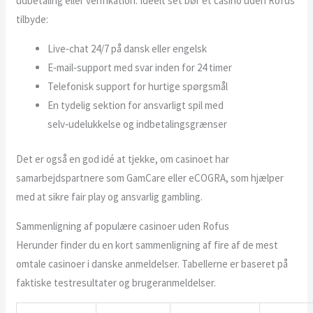
udbetaling eller verifikation. Ideelt set bør et casino uden Rofus
tilbyde:
Live‑chat 24/7 på dansk eller engelsk
E‑mail‑support med svar inden for 24 timer
Telefonisk support for hurtige spørgsmål
En tydelig sektion for ansvarligt spil med
selv‑udelukkelse og indbetalingsgrænser
Det er også en god idé at tjekke, om casinoet har
samarbejdspartnere som GamCare eller eCOGRA, som hjælper
med at sikre fair play og ansvarlig gambling.
Sammenligning af populære casinoer uden Rofus
Herunder finder du en kort sammenligning af fire af de mest
omtale casinoer i danske anmeldelser. Tabellerne er baseret på
faktiske testresultater og brugeranmeldelser.