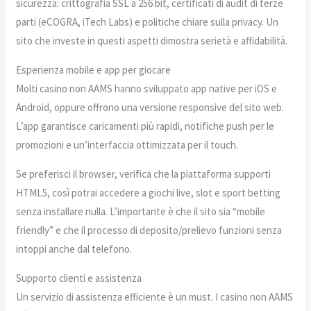
sicurezza: crittografia SSL a 256 bit, certificati di audit di terze
parti (eCOGRA, iTech Labs) e politiche chiare sulla privacy. Un
sito che investe in questi aspetti dimostra serietà e affidabilità.
Esperienza mobile e app per giocare
Molti casino non AAMS hanno sviluppato app native per iOS e
Android, oppure offrono una versione responsive del sito web.
L’app garantisce caricamenti più rapidi, notifiche push per le
promozioni e un’interfaccia ottimizzata per il touch.
Se preferisci il browser, verifica che la piattaforma supporti
HTML5, così potrai accedere a giochi live, slot e sport betting
senza installare nulla. L’importante è che il sito sia “mobile
friendly” e che il processo di deposito/prelievo funzioni senza
intoppi anche dal telefono.
Supporto clienti e assistenza
Un servizio di assistenza efficiente è un must. I casino non AAMS