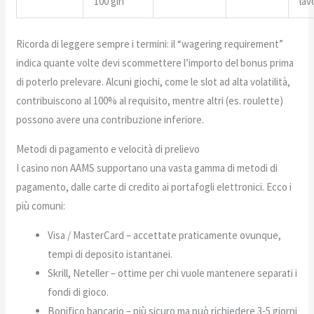
100 giri
lav
Ricorda di leggere sempre i termini: il “wagering requirement”
indica quante volte devi scommettere l’importo del bonus prima
di poterlo prelevare. Alcuni giochi, come le slot ad alta volatilità,
contribuiscono al 100% al requisito, mentre altri (es. roulette)
possono avere una contribuzione inferiore.
Metodi di pagamento e velocità di prelievo
I casino non AAMS supportano una vasta gamma di metodi di
pagamento, dalle carte di credito ai portafogli elettronici. Ecco i
più comuni:
Visa / MasterCard – accettate praticamente ovunque,
tempi di deposito istantanei.
Skrill, Neteller – ottime per chi vuole mantenere separati i
fondi di gioco.
Bonifico bancario – più sicuro ma può richiedere 3‑5 giorni