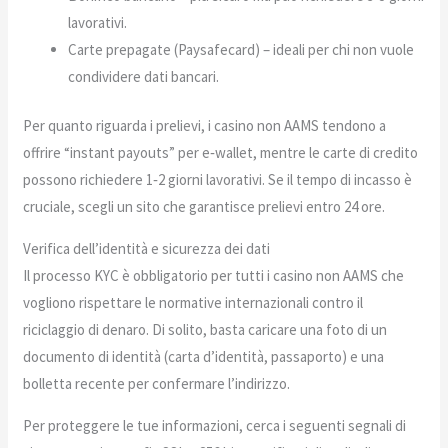
lavorativi.
Carte prepagate (Paysafecard) – ideali per chi non vuole
condividere dati bancari.
Per quanto riguarda i prelievi, i casino non AAMS tendono a
offrire “instant payouts” per e‑wallet, mentre le carte di credito
possono richiedere 1‑2 giorni lavorativi. Se il tempo di incasso è
cruciale, scegli un sito che garantisce prelievi entro 24 ore.
Verifica dell’identità e sicurezza dei dati
Il processo KYC è obbligatorio per tutti i casino non AAMS che
vogliono rispettare le normative internazionali contro il
riciclaggio di denaro. Di solito, basta caricare una foto di un
documento di identità (carta d’identità, passaporto) e una
bolletta recente per confermare l’indirizzo.
Per proteggere le tue informazioni, cerca i seguenti segnali di