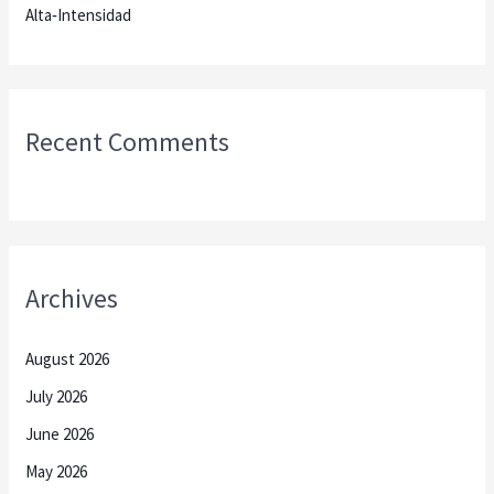
Alta‑Intensidad
Recent Comments
Archives
August 2026
July 2026
June 2026
May 2026