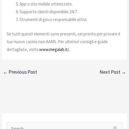
App o sito mobile ottimizzato.
Supporto clienti disponibile 24/7.
Strumenti di gioco responsabile attivi.
Se tutti questi elementi sono presenti, sei pronto per provare il
tuo nuovo casino non AAMS. Per ulteriori consigli e guide
dettagliate, visita
www.megalab.it/
.
←
Previous Post
Next Post
→