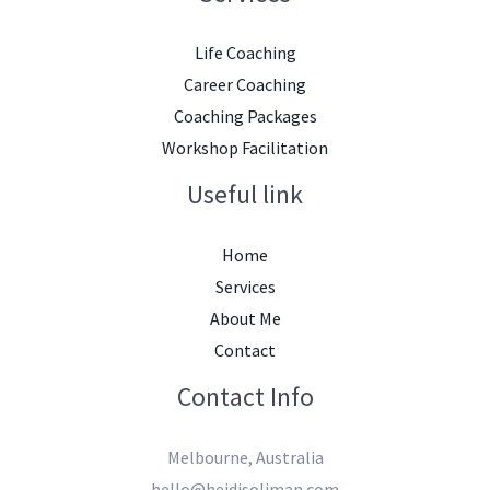
Life Coaching
Career Coaching
Coaching Packages
Workshop Facilitation
Useful link
Home
Services
About Me
Contact
Contact Info
Melbourne, Australia
hello@heidisoliman.com