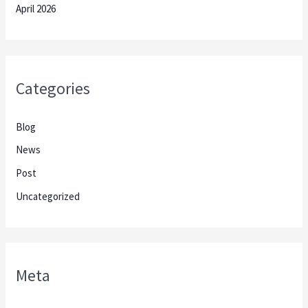
April 2026
Categories
Blog
News
Post
Uncategorized
Meta