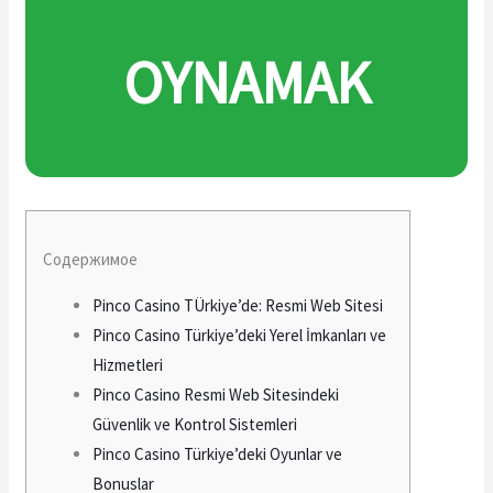
OYNAMAK
Содержимое
Pinco Casino TÜrkiye’de: Resmi Web Sitesi
Pinco Casino Türkiye’deki Yerel İmkanları ve
Hizmetleri
Pinco Casino Resmi Web Sitesindeki
Güvenlik ve Kontrol Sistemleri
Pinco Casino Türkiye’deki Oyunlar ve
Bonuslar