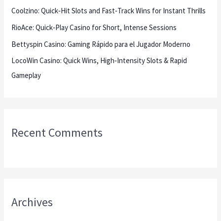
Coolzino: Quick‑Hit Slots and Fast‑Track Wins for Instant Thrills
r
:
RioAce: Quick‑Play Casino for Short, Intense Sessions
Bettyspin Casino: Gaming Rápido para el Jugador Moderno
LocoWin Casino: Quick Wins, High‑Intensity Slots & Rapid
Gameplay
Recent Comments
Archives