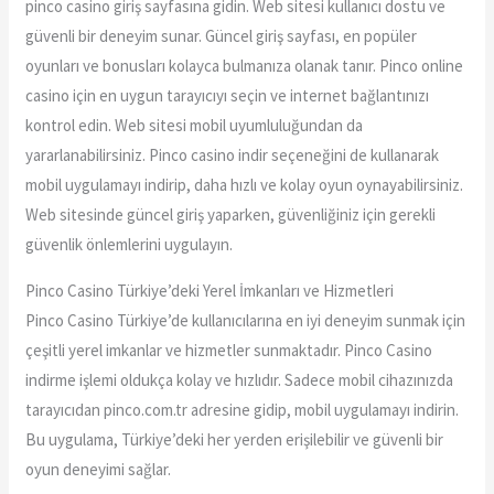
pinco casino giriş sayfasına gidin. Web sitesi kullanıcı dostu ve
güvenli bir deneyim sunar. Güncel giriş sayfası, en popüler
oyunları ve bonusları kolayca bulmanıza olanak tanır. Pinco online
casino için en uygun tarayıcıyı seçin ve internet bağlantınızı
kontrol edin. Web sitesi mobil uyumluluğundan da
yararlanabilirsiniz. Pinco casino indir seçeneğini de kullanarak
mobil uygulamayı indirip, daha hızlı ve kolay oyun oynayabilirsiniz.
Web sitesinde güncel giriş yaparken, güvenliğiniz için gerekli
güvenlik önlemlerini uygulayın.
Pinco Casino Türkiye’deki Yerel İmkanları ve Hizmetleri
Pinco Casino Türkiye’de kullanıcılarına en iyi deneyim sunmak için
çeşitli yerel imkanlar ve hizmetler sunmaktadır. Pinco Casino
indirme işlemi oldukça kolay ve hızlıdır. Sadece mobil cihazınızda
tarayıcıdan pinco.com.tr adresine gidip, mobil uygulamayı indirin.
Bu uygulama, Türkiye’deki her yerden erişilebilir ve güvenli bir
oyun deneyimi sağlar.