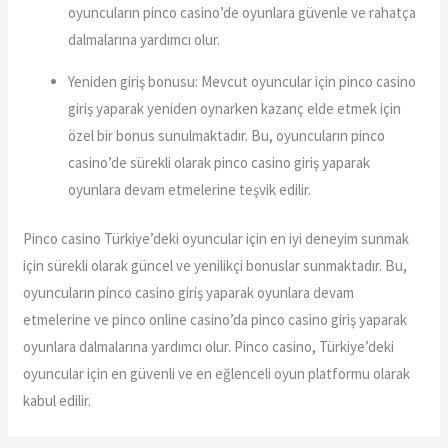
oyuncuların pinco casino’de oyunlara güvenle ve rahatça
dalmalarına yardımcı olur.
Yeniden giriş bonusu: Mevcut oyuncular için pinco casino
giriş yaparak yeniden oynarken kazanç elde etmek için
özel bir bonus sunulmaktadır. Bu, oyuncuların pinco
casino’de sürekli olarak pinco casino giriş yaparak
oyunlara devam etmelerine teşvik edilir.
Pinco casino Türkiye’deki oyuncular için en iyi deneyim sunmak
için sürekli olarak güncel ve yenilikçi bonuslar sunmaktadır. Bu,
oyuncuların pinco casino giriş yaparak oyunlara devam
etmelerine ve pinco online casino’da pinco casino giriş yaparak
oyunlara dalmalarına yardımcı olur. Pinco casino, Türkiye’deki
oyuncular için en güvenli ve en eğlenceli oyun platformu olarak
kabul edilir.