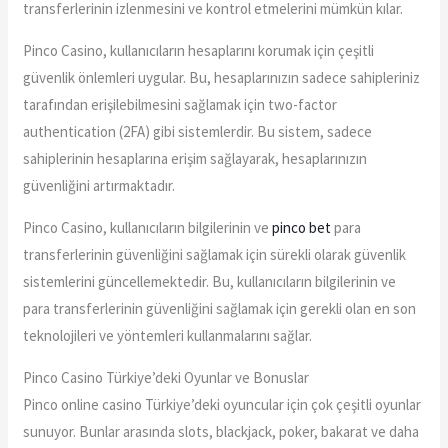
transferlerinin izlenmesini ve kontrol etmelerini mümkün kılar.
Pinco Casino, kullanıcıların hesaplarını korumak için çeşitli
güvenlik önlemleri uygular. Bu, hesaplarınızın sadece sahipleriniz
tarafından erişilebilmesini sağlamak için two-factor
authentication (2FA) gibi sistemlerdir. Bu sistem, sadece
sahiplerinin hesaplarına erişim sağlayarak, hesaplarınızın
güvenliğini artırmaktadır.
Pinco Casino, kullanıcıların bilgilerinin ve
pinco bet
para
transferlerinin güvenliğini sağlamak için sürekli olarak güvenlik
sistemlerini güncellemektedir. Bu, kullanıcıların bilgilerinin ve
para transferlerinin güvenliğini sağlamak için gerekli olan en son
teknolojileri ve yöntemleri kullanmalarını sağlar.
Pinco Casino Türkiye’deki Oyunlar ve Bonuslar
Pinco online casino Türkiye’deki oyuncular için çok çeşitli oyunlar
sunuyor. Bunlar arasında slots, blackjack, poker, bakarat ve daha