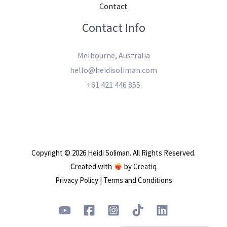
Contact
Contact Info
Melbourne, Australia
hello@heidisoliman.com
+61 421 446 855
Copyright © 2026 Heidi Soliman. All Rights Reserved.
Created with
by
Creatiq
Privacy Policy
|
Terms and Conditions