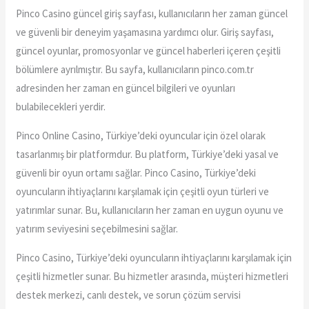
Pinco Casino güncel giriş sayfası, kullanıcıların her zaman güncel
ve güvenli bir deneyim yaşamasına yardımcı olur. Giriş sayfası,
güncel oyunlar, promosyonlar ve güncel haberleri içeren çeşitli
bölümlere ayrılmıştır. Bu sayfa, kullanıcıların pinco.com.tr
adresinden her zaman en güncel bilgileri ve oyunları
bulabilecekleri yerdir.
Pinco Online Casino, Türkiye’deki oyuncular için özel olarak
tasarlanmış bir platformdur. Bu platform, Türkiye’deki yasal ve
güvenli bir oyun ortamı sağlar. Pinco Casino, Türkiye’deki
oyuncuların ihtiyaçlarını karşılamak için çeşitli oyun türleri ve
yatırımlar sunar. Bu, kullanıcıların her zaman en uygun oyunu ve
yatırım seviyesini seçebilmesini sağlar.
Pinco Casino, Türkiye’deki oyuncuların ihtiyaçlarını karşılamak için
çeşitli hizmetler sunar. Bu hizmetler arasında, müşteri hizmetleri
destek merkezi, canlı destek, ve sorun çözüm servisi