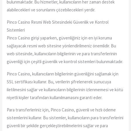
bulunmaktadır. Bu hizmetler, kullanıcıların her zaman destek
alabilecekleri ve sorunlarını çözebilecekleri yerdir.
Pinco Casino Resmi Web Sitesindeki Güvenlik ve Kontrol
Sistemleri
Pinco Casino girişi yaparken, güvenliğiniz için en iyi koruma
sağlayacak resmi web sitesine yönlendirilmeniz önemlidir. Bu
web sitesinde, kullanıcıların bilgilerinin ve para transferlerinin
güvenliği için çeşitli güvenlik ve kontrol sistemleri bulunmaktadır.
Pinco Casino, kullanıcıların bilgilerinin güvenliğini sağlamak için
SSL sertifikası kullanır. Bu, verilerin şifrelenerek sunucuya
iletilmesini sağlar ve kullanıcıların bilgilerinin izlenmemesi ve kötü
niyetli kişiler tarafından kullanılmamasını garanti eder.
Para transferleriniz için, Pinco Casino, güvenli ve hızlı ödeme
sistemlerini kullanır. Bu sistemler, kullanıcıların para transferlerini
güvenli bir şekilde gerçekleştirebilmelerini sağlar ve para