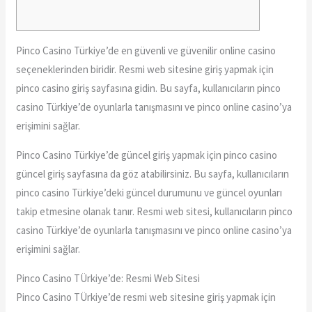
Pinco Casino Türkiye’de en güvenli ve güvenilir online casino
seçeneklerinden biridir. Resmi web sitesine giriş yapmak için
pinco casino giriş sayfasına gidin. Bu sayfa, kullanıcıların pinco
casino Türkiye’de oyunlarla tanışmasını ve pinco online casino’ya
erişimini sağlar.
Pinco Casino Türkiye’de güncel giriş yapmak için pinco casino
güncel giriş sayfasına da göz atabilirsiniz. Bu sayfa, kullanıcıların
pinco casino Türkiye’deki güncel durumunu ve güncel oyunları
takip etmesine olanak tanır. Resmi web sitesi, kullanıcıların pinco
casino Türkiye’de oyunlarla tanışmasını ve pinco online casino’ya
erişimini sağlar.
Pinco Casino TÜrkiye’de: Resmi Web Sitesi
Pinco Casino TÜrkiye’de resmi web sitesine giriş yapmak için