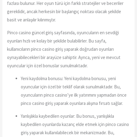
fazlası bulunur. Her oyun türü için farklı stratejiler ve beceriler
gereklidir, ancak herkesin bir başlangıç noktası olacak şekilde
basit ve anlaşılır kılınmıştır.
Pinco casino güncel giriş sayfasında, oyuncuların en sevdiği
oyunları hızlı ve kolay bir şekilde bulabilirler. Bu sayfa,
kullanıcıların pinco casino giriş yaparak doğrudan oyunları
oynayabilecekleri bir arayüze sahiptir. Ayrıca, yeni ve mevcut
oyuncular için özel bonuslar sunulmaktadır.
Yeni kaydolma bonusu: Yeni kaydolma bonusu, yeni
oyuncular için özel bir teklif olarak sunulmaktadır. Bu,
oyuncuların pinco casino’ye ilk yatırımını yapmadan önce
pinco casino giriş yaparak oyunlara alışma fırsatı sağlar.
Yanlışlıkla kaybedilen oyunlar: Bu bonus, yanlışlıkla
kaybedilen oyunlarda kazanç elde etmek için pinco casino
giriş yaparak kullanılabilecek bir mekanizmadır. Bu,