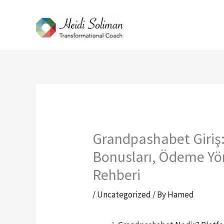
Skip
to
content
Grandpashabet Giriş:
Bonusları, Ödeme Yö
Rehberi
/
Uncategorized
/ By
Hamed