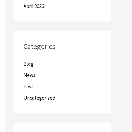
April 2026
Categories
Blog
News
Post
Uncategorized