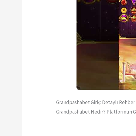
Grandpashabet Giriş: Detaylı Rehber 
Grandpashabet Nedir? Platformun G