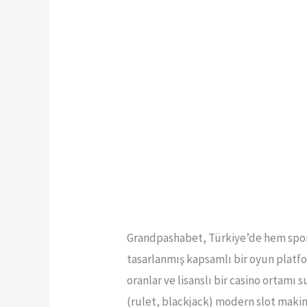
Grandpashabet, Türkiye’de hem spor 
tasarlanmış kapsamlı bir oyun platfo
oranlar ve lisanslı bir casino ortamı 
(rulet, blackjack) modern slot makin