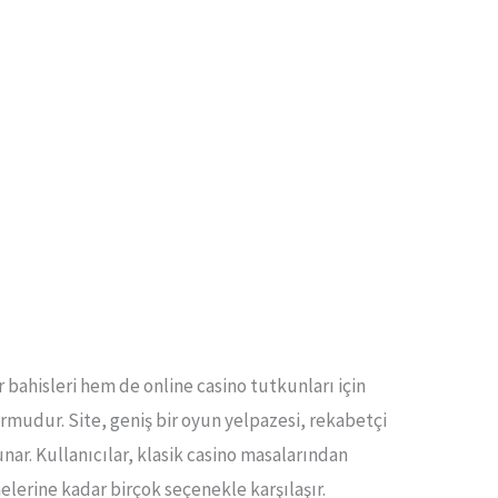
bahisleri hem de online casino tutkunları için
rmudur. Site, geniş bir oyun yelpazesi, rekabetçi
sunar. Kullanıcılar, klasik casino masalarından
elerine kadar birçok seçenekle karşılaşır.