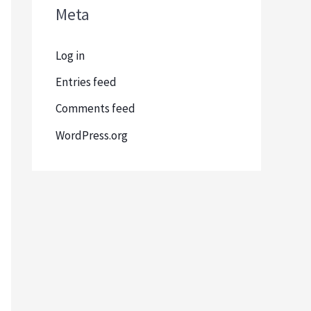
Meta
Log in
Entries feed
Comments feed
WordPress.org