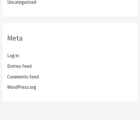
Uncategorized
Meta
Log in
Entries feed
Comments feed
WordPress.org