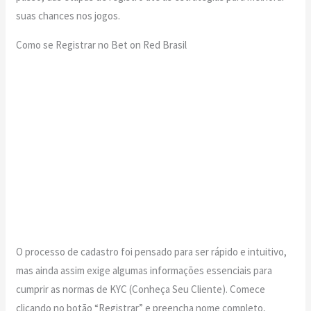
suas chances nos jogos.
Como se Registrar no Bet on Red Brasil
O processo de cadastro foi pensado para ser rápido e intuitivo,
mas ainda assim exige algumas informações essenciais para
cumprir as normas de KYC (Conheça Seu Cliente). Comece
clicando no botão “Registrar” e preencha nome completo,