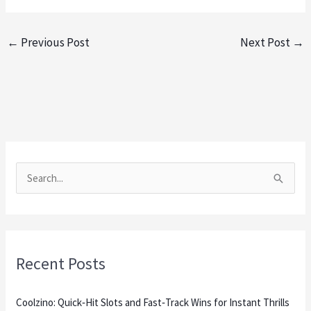
←
Previous Post
Next Post
→
S
e
a
r
Recent Posts
c
h
Coolzino: Quick‑Hit Slots and Fast‑Track Wins for Instant Thrills
f