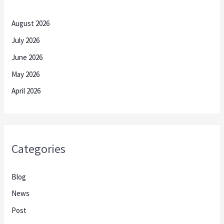
August 2026
July 2026
June 2026
May 2026
April 2026
Categories
Blog
News
Post